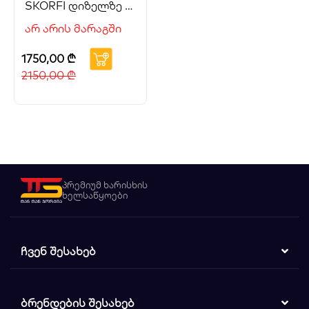
SKORFI დიზელზე 7
ცხ. ძ.
არ არის მარაგში
1750,00
₾
2150,00
₾
პრემიუმ ხარისხის
ხელსაწყოები
ᲩᲕᲔᲜ ᲨᲔᲡᲐᲮᲔᲑ
ᲑᲠᲔᲜᲓᲔᲑᲘᲡ ᲨᲔᲡᲐᲮᲔᲑ