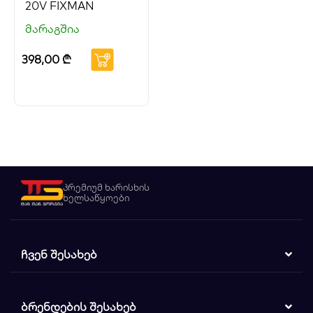
20V FIXMAN
მარაგშია
398,00
₾
პრემიუმ ხარისხის
ხელსაწყოები
ᲩᲕᲔᲜ ᲨᲔᲡᲐᲮᲔᲑ
ᲑᲠᲔᲜᲓᲔᲑᲘᲡ ᲨᲔᲡᲐᲮᲔᲑ