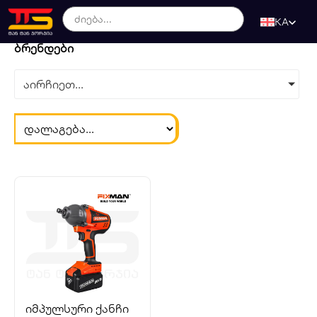
KA
ბრენდები
აირჩიეთ...
იმპულსური ქანჩი