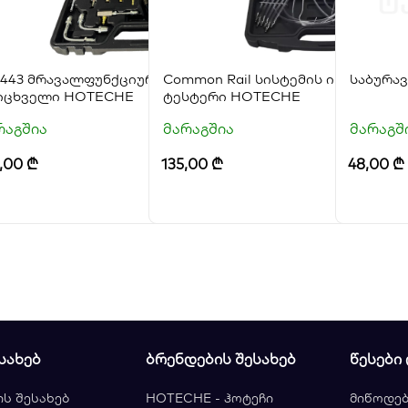
-443 მრავალფუნქციური ზეთის წვის წნევის
Common Rail სისტემის ინჟექტორე
საბურა
იცხველი HOTECHE
ტესტერი HOTECHE
რაგშია
მარაგშია
მარაგშ
3,00
₾
135,00
₾
48,00
₾
ᲡᲐᲮᲔᲑ
ᲑᲠᲔᲜᲓᲔᲑᲘᲡ ᲨᲔᲡᲐᲮᲔᲑ
ᲬᲔᲡᲔᲑᲘ
ის შესახებ
HOTECHE - ჰოტეჩი
მიწოდებ