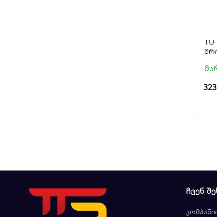
TU
მრ
მა
32
ᲩᲕᲔᲜ ᲨᲔ
კომპანი