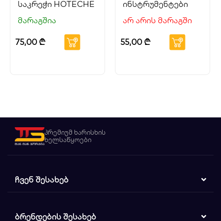
საკრეჭი HOTECHE
ინსტრუმენტები
მარაგშია
არ არის მარაგში
75,00
₾
55,00
₾
პრემიუმ ხარისხის
ხელსაწყოები
ᲩᲕᲔᲜ ᲨᲔᲡᲐᲮᲔᲑ
ᲑᲠᲔᲜᲓᲔᲑᲘᲡ ᲨᲔᲡᲐᲮᲔᲑ