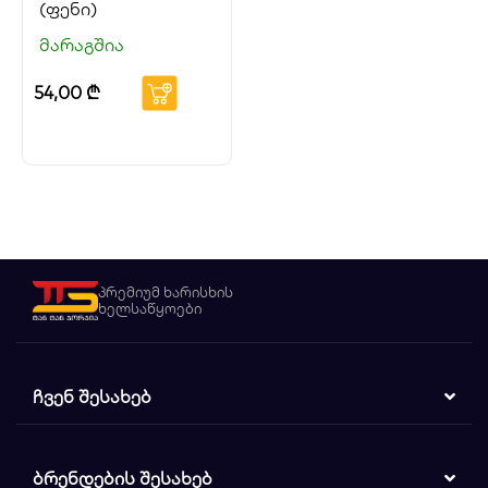
(ფენი)
მარაგშია
54,00
₾
პრემიუმ ხარისხის
ხელსაწყოები
ᲩᲕᲔᲜ ᲨᲔᲡᲐᲮᲔᲑ
ᲑᲠᲔᲜᲓᲔᲑᲘᲡ ᲨᲔᲡᲐᲮᲔᲑ