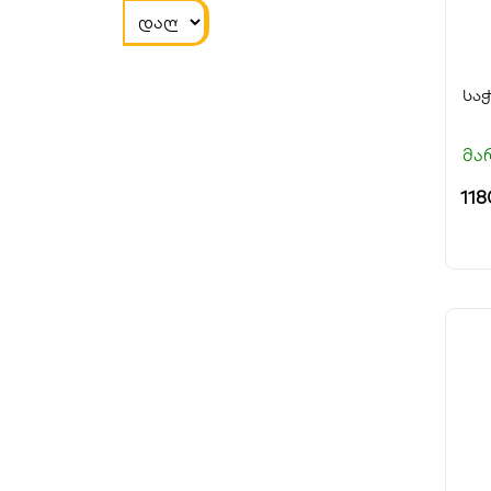
სა
მა
118