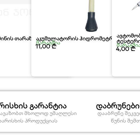
ავტომო
მინის თარაზო HOTECHE
აკუმულატორის ჰიდრომეტრი HOTEC
ტესტერ
მარაგშია
მარაგში
11,00
₾
4,00
₾
რისხის გარანტია
დაბრუნები
თავაზობთ მხოლოდ უმაღლესი
დააბრუნე შეკვ
ხარისხის პროდუქციას
წუნის შემ