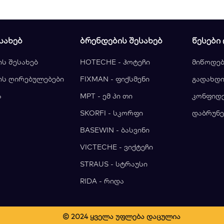
ᲡᲐᲮᲔᲑ
ᲑᲠᲔᲜᲓᲔᲑᲘᲡ ᲨᲔᲡᲐᲮᲔᲑ
ᲬᲔᲡᲔᲑᲘ
ის შესახებ
HOTECHE - ჰოტეჩი
მიწოდებ
ის ღირებულებები
FIXMAN - ფიქსმენი
გადახდი
ა
MPT - ემ პი თი
კონფიდ
ა
SKORFI - სკორფი
დაბრუნე
BASEWIN - ბასვინი
VICTECHE - ვიქტეჩი
STRAUS - სტრაუსი
RIDA - რიდა
© 2024 ყველა უფლება დაცულია