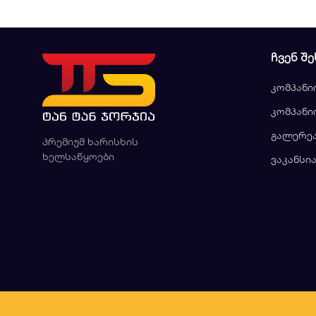
ᲩᲕᲔᲜ ᲨᲔ
კომპანი
კომპანი
გალერე
პრემიუმ ხარისხის
ხელსაწყოები
ვაკანსი