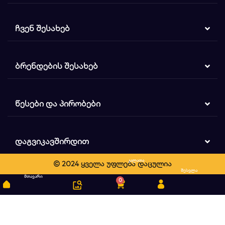
ᲩᲕᲔᲜ ᲨᲔᲡᲐᲮᲔᲑ
ᲑᲠᲔᲜᲓᲔᲑᲘᲡ ᲨᲔᲡᲐᲮᲔᲑ
ᲬᲔᲡᲔᲑᲘ ᲓᲐ ᲞᲘᲠᲝᲑᲔᲑᲘ
ᲓᲐᲒᲕᲘᲙᲐᲕᲨᲘᲠᲓᲘᲗ
კალათა
© 2024 ყველა უფლება დაცულია
ძიება
შესვლა
მთავარი
0