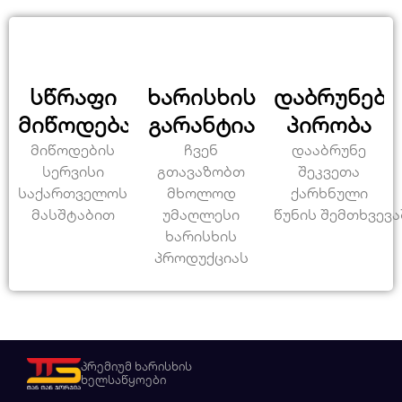
სწრაფი
ხარისხის
დაბრუნები
მიწოდება
გარანტია
პირობა
მიწოდების
ჩვენ
დააბრუნე
სერვისი
გთავაზობთ
შეკვეთა
საქართველოს
მხოლოდ
ქარხნული
მასშტაბით
უმაღლესი
წუნის შემთხვევა
ხარისხის
პროდუქციას
პრემიუმ ხარისხის
ხელსაწყოები