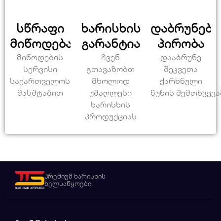
სწრაფი
ხარისხის
დაბრუნები
მიწოდება
გარანტია
პირობა
მიწოდების
ჩვენ
დააბრუნე
სერვისი
გთავაზობთ
შეკვეთა
საქართველოს
მხოლოდ
ქარხნული
მასშტაბით
უმაღლესი
წუნის შემთხვევა
ხარისხის
პროდუქციას
პრემიუმ ხარისხის
ხელსაწყოები