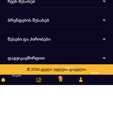
ᲩᲕᲔᲜ ᲨᲔᲡᲐᲮᲔᲑ
ᲑᲠᲔᲜᲓᲔᲑᲘᲡ ᲨᲔᲡᲐᲮᲔᲑ
ᲬᲔᲡᲔᲑᲘ ᲓᲐ ᲞᲘᲠᲝᲑᲔᲑᲘ
ᲓᲐᲒᲕᲘᲙᲐᲕᲨᲘᲠᲓᲘᲗ
კალათა
© 2024 ყველა უფლება დაცულია
ძიება
შესვლა
მთავარი
0