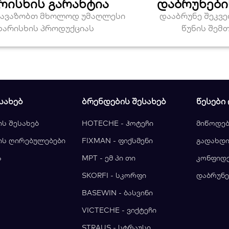
რისხის გარანტია
დაბრუნები
თავაზობთ მხოლოდ უმაღლესი
დააბრუნე შეკვ
ხარისხის პროდუქციას
წუნის შემ
ᲡᲐᲮᲔᲑ
ᲑᲠᲔᲜᲓᲔᲑᲘᲡ ᲨᲔᲡᲐᲮᲔᲑ
ᲬᲔᲡᲔᲑᲘ
ის შესახებ
HOTECHE - ჰოტეჩი
მიწოდებ
ის ღირებულებები
FIXMAN - ფიქსმენი
გადახდი
ა
MPT - ემ პი თი
კონფიდ
ა
SKORFI - სკორფი
დაბრუნე
BASEWIN - ბასვინი
VICTECHE - ვიქტეჩი
STRAUS - სტრაუსი