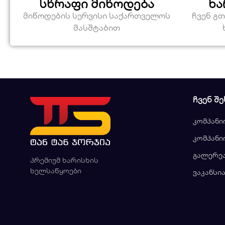
სწრაფი მიწოდება
ხა
მიწოდების სერვისი საქართველოს
ჩვენ გ
მასშტაბით
ᲩᲕᲔᲜ ᲨᲔ
კომპანი
კომპანი
გალერე
პრემიუმ ხარისხის
ხელსაწყოები
ვაკანსი