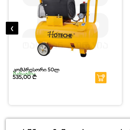
❮
კომპრესორი 50ლ
მარაგშია
535,00
₾