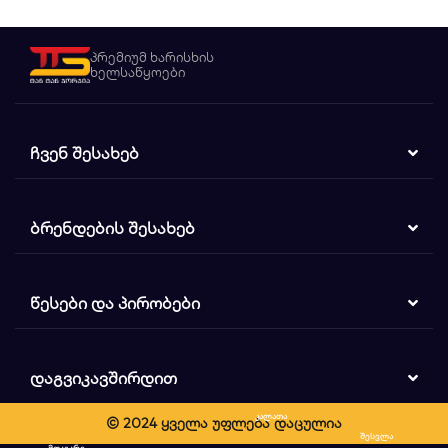
პრემიუმ ხარისხის
ხელსაწყოები
ᲩᲕᲔᲜ ᲨᲔᲡᲐᲮᲔᲑ
ᲑᲠᲔᲜᲓᲔᲑᲘᲡ ᲨᲔᲡᲐᲮᲔᲑ
ᲬᲔᲡᲔᲑᲘ ᲓᲐ ᲞᲘᲠᲝᲑᲔᲑᲘ
ᲓᲐᲒᲕᲘᲙᲐᲕᲨᲘᲠᲓᲘᲗ
კალათა
© 2024 ყველა უფლება დაცულია
ძიება
შესვლა
მთავარი