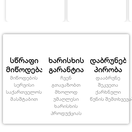
სწრაფი
ხარისხის
დაბრუნები
მიწოდება
გარანტია
პირობა
მიწოდების
ჩვენ
დააბრუნე
სერვისი
გთავაზობთ
შეკვეთა
საქართველოს
მხოლოდ
ქარხნული
მასშტაბით
უმაღლესი
წუნის შემთხვევა
ხარისხის
პროდუქციას