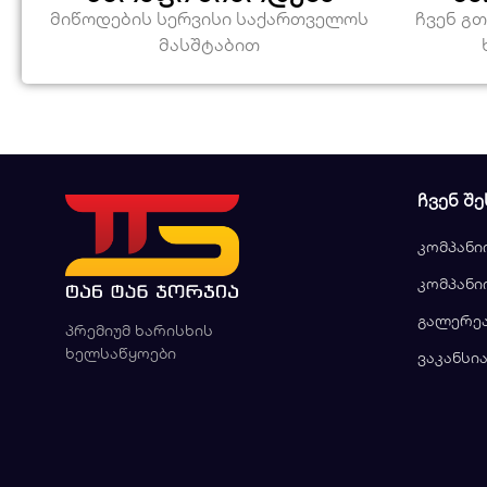
მიწოდების სერვისი საქართველოს
ჩვენ გ
მასშტაბით
ᲩᲕᲔᲜ ᲨᲔ
კომპანი
კომპანი
გალერე
პრემიუმ ხარისხის
ხელსაწყოები
ვაკანსი