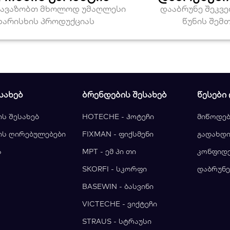
თავაზობთ მხოლოდ უმაღლესი
დააბრუნე შეკვ
ხარისხის პროდუქციას
წუნის შემ
ᲡᲐᲮᲔᲑ
ᲑᲠᲔᲜᲓᲔᲑᲘᲡ ᲨᲔᲡᲐᲮᲔᲑ
ᲬᲔᲡᲔᲑᲘ
ის შესახებ
HOTECHE - ჰოტეჩი
მიწოდებ
ის ღირებულებები
FIXMAN - ფიქსმენი
გადახდი
ა
MPT - ემ პი თი
კონფიდ
ა
SKORFI - სკორფი
დაბრუნე
BASEWIN - ბასვინი
VICTECHE - ვიქტეჩი
STRAUS - სტრაუსი