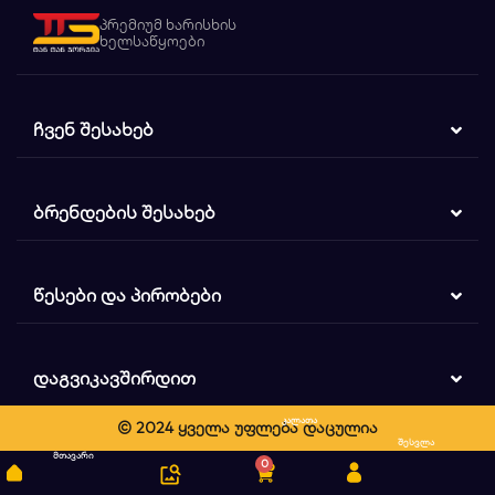
პრემიუმ ხარისხის
ხელსაწყოები
ᲩᲕᲔᲜ ᲨᲔᲡᲐᲮᲔᲑ
ᲑᲠᲔᲜᲓᲔᲑᲘᲡ ᲨᲔᲡᲐᲮᲔᲑ
ᲬᲔᲡᲔᲑᲘ ᲓᲐ ᲞᲘᲠᲝᲑᲔᲑᲘ
ᲓᲐᲒᲕᲘᲙᲐᲕᲨᲘᲠᲓᲘᲗ
კალათა
© 2024 ყველა უფლება დაცულია
ძიება
შესვლა
მთავარი
0