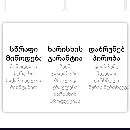
სწრაფი
ხარისხის
დაბრუნები
მიწოდება
გარანტია
პირობა
მიწოდების
ჩვენ
დააბრუნე
სერვისი
გთავაზობთ
შეკვეთა
საქართველოს
მხოლოდ
ქარხნული
მასშტაბით
უმაღლესი
წუნის შემთხვევა
ხარისხის
პროდუქციას