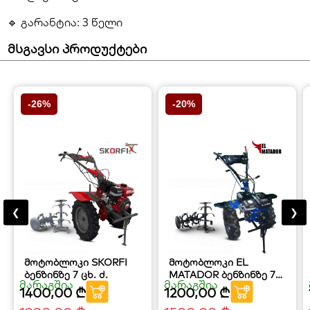
🔹 გარანტია: 3 წელი
მსგავსი პროდუქტები
-26%
-20%
❮
❯
მოტობლოკი SKORFI
მოტობლოკი EL
ბენზინზე 7 ცხ. ძ.
MATADOR ბენზინზე 7
მარაგშია
მარაგშია
ცხ.ძ.
1400,00
₾
1200,00
₾