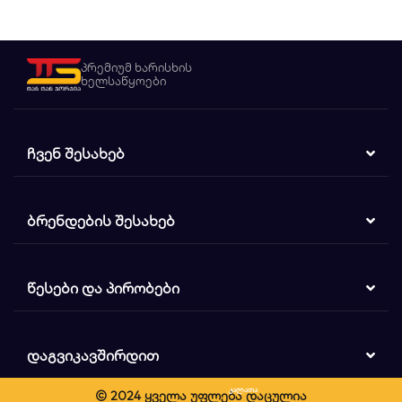
პრემიუმ ხარისხის
ხელსაწყოები
ᲩᲕᲔᲜ ᲨᲔᲡᲐᲮᲔᲑ
ᲑᲠᲔᲜᲓᲔᲑᲘᲡ ᲨᲔᲡᲐᲮᲔᲑ
ᲬᲔᲡᲔᲑᲘ ᲓᲐ ᲞᲘᲠᲝᲑᲔᲑᲘ
ᲓᲐᲒᲕᲘᲙᲐᲕᲨᲘᲠᲓᲘᲗ
კალათა
© 2024 ყველა უფლება დაცულია
ძიება