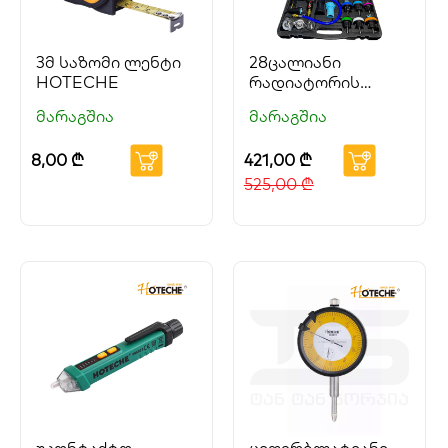
3მ საზომი ლენტი
28ცალიანი
HOTECHE
რადიატორის
გაჭონვის ტესტერი
მარაგშია
მარაგშია
HOTECHE
8,00
₾
421,00
₾
525,00
₾