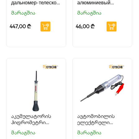
дальномер-телескоп
алюминиевый
HOTECHE
уровень HOTECHE
მარაგშია
მარაგშია
447,00
₾
46,00
₾
აკუმულატორის
ავტომობილის
ჰიდრომეტრი
ელექტრული
HOTECHE
წრედის ტესტერი
მარაგშია
მარაგშია
HOTECHE