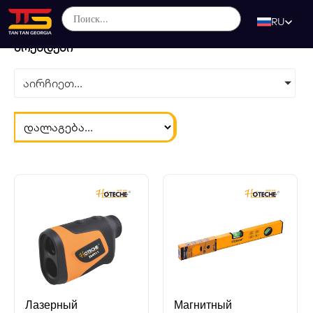
RU
ბრენდები
აირჩიეთ...
Лазерный
Магнитный