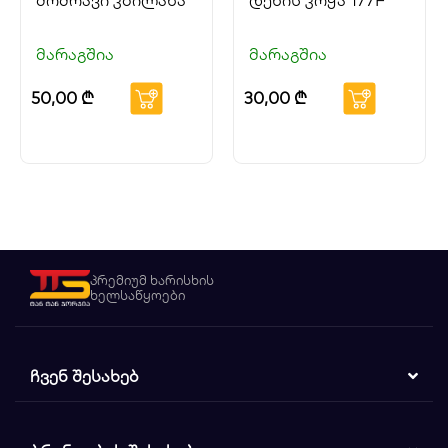
მოძრავი კბილანა
დენის კოჭა 177F
მარაგშია
მარაგშია
50,00
₾
30,00
₾
პრემიუმ ხარისხის
ხელსაწყოები
ᲩᲕᲔᲜ ᲨᲔᲡᲐᲮᲔᲑ