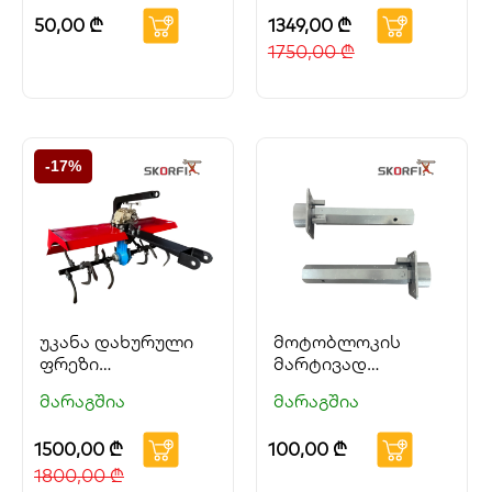
50,00
₾
1349,00
₾
1750,00
₾
-17%
უკანა დახურული
მოტობლოკის
ფრეზი
მარტივად
ჰიდრავლიკური
მობრუნებისთვის
მარაგშია
მარაგშია
სისტემით SKORFI
განკუთვნილი
სპეც. საბურავის
1500,00
₾
100,00
₾
ღერძი
1800,00
₾