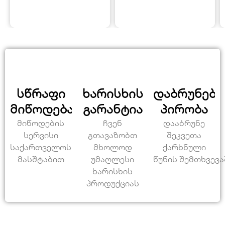
სწრაფი
ხარისხის
დაბრუნები
მიწოდება
გარანტია
პირობა
მიწოდების
ჩვენ
დააბრუნე
სერვისი
გთავაზობთ
შეკვეთა
საქართველოს
მხოლოდ
ქარხნული
მასშტაბით
უმაღლესი
წუნის შემთხვევა
ხარისხის
პროდუქციას