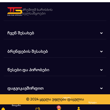
პრემიუმ ხარისხის
ხელსაწყოები
ᲩᲕᲔᲜ ᲨᲔᲡᲐᲮᲔᲑ
ᲑᲠᲔᲜᲓᲔᲑᲘᲡ ᲨᲔᲡᲐᲮᲔᲑ
ᲬᲔᲡᲔᲑᲘ ᲓᲐ ᲞᲘᲠᲝᲑᲔᲑᲘ
ᲓᲐᲒᲕᲘᲙᲐᲕᲨᲘᲠᲓᲘᲗ
კალათა
© 2024 ყველა უფლება დაცულია
ძიება
შესვლა
მთავარი
0