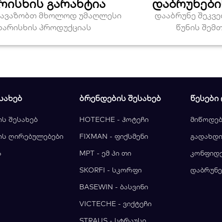
რისხის გარანტია
დაბრუნები
თავაზობთ მხოლოდ უმაღლესი
დააბრუნე შეკვ
ხარისხის პროდუქციას
წუნის შემ
ᲡᲐᲮᲔᲑ
ᲑᲠᲔᲜᲓᲔᲑᲘᲡ ᲨᲔᲡᲐᲮᲔᲑ
ᲬᲔᲡᲔᲑᲘ
ის შესახებ
HOTECHE - ჰოტეჩი
მიწოდებ
ის ღირებულებები
FIXMAN - ფიქსმენი
გადახდი
ა
MPT - ემ პი თი
კონფიდ
ა
SKORFI - სკორფი
დაბრუნე
BASEWIN - ბასვინი
VICTECHE - ვიქტეჩი
STRAUS - სტრაუსი