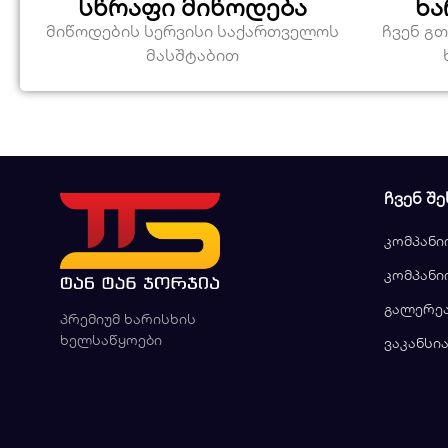
სწრაფი მიწოდება
ხა
მიწოდების სერვისი საქართველოს
ჩვენ გ
მასშტაბით
ᲩᲕᲔᲜ ᲨᲔ
კომპანი
კომპანი
გალერე
პრემიუმ ხარისხის
ხელსაწყოები
ვაკანსი