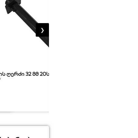
❯
ბენზო ძრავი ელ. გასაღებით 9
ის ღერძი 32 მმ 20სმ
BASEWIN
ა
მარაგშია
850,00
₾