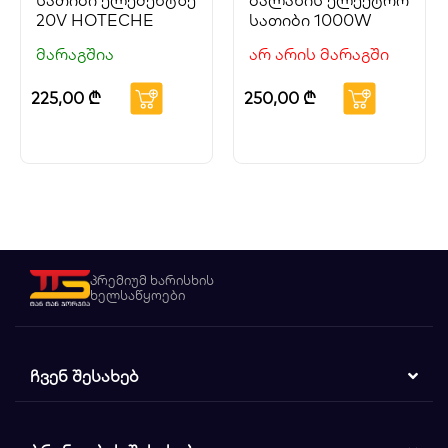
სათიბი ელემენტზე
ბალახის ელექტრო
20V HOTECHE
სათიბი 1000W
მარაგშია
არ არის მარაგში
225,00
₾
250,00
₾
პრემიუმ ხარისხის
ხელსაწყოები
ᲩᲕᲔᲜ ᲨᲔᲡᲐᲮᲔᲑ