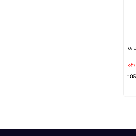
მიწ
არ
10