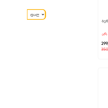
ბე
არ
299
35