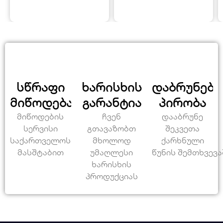
სწრაფი
ხარისხის
დაბრუნები
მიწოდება
გარანტია
პირობა
მიწოდების
ჩვენ
დააბრუნე
სერვისი
გთავაზობთ
შეკვეთა
საქართველოს
მხოლოდ
ქარხნული
მასშტაბით
უმაღლესი
წუნის შემთხვევა
ხარისხის
პროდუქციას