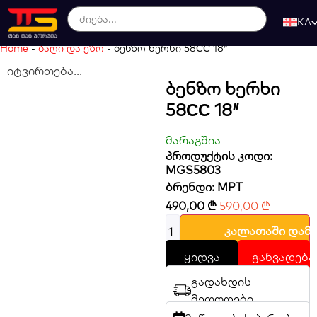
KA
Home
-
ბაღი და ეზო
-
ბენზო ხერხი 58СС 18″
იტვირთება...
Ბენზო Ხერხი
58СС 18″
მარაგშია
პროდუქტის კოდი:
MGS5803
ბრენდი:
MPT
490,00
₾
590,00
₾
კალათაში დამ
ყიდვა
განვადება
გადახდის
მეთოდები