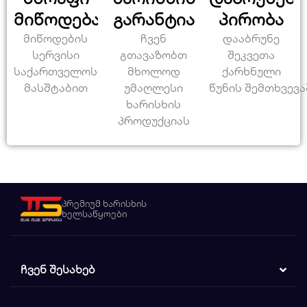
მიწოდება
გარანტია
პირობა
მიწოდების
ჩვენ
დააბრუნე
სერვისი
გთავაზობთ
შეკვეთა
საქართველოს
მხოლოდ
ქარხნული
მასშტაბით
უმაღლესი
წუნის შემთხვევა
ხარისხის
პროდუქციას
პრემიუმ ხარისხის
ხელსაწყოები
ᲩᲕᲔᲜ ᲨᲔᲡᲐᲮᲔᲑ