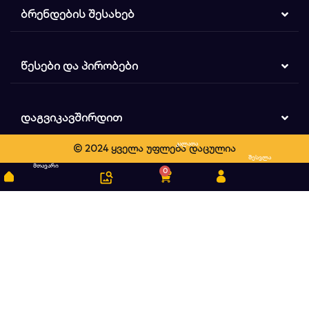
ᲑᲠᲔᲜᲓᲔᲑᲘᲡ ᲨᲔᲡᲐᲮᲔᲑ
ᲬᲔᲡᲔᲑᲘ ᲓᲐ ᲞᲘᲠᲝᲑᲔᲑᲘ
ᲓᲐᲒᲕᲘᲙᲐᲕᲨᲘᲠᲓᲘᲗ
კალათა
© 2024 ყველა უფლება დაცულია
ძიება
შესვლა
მთავარი
0