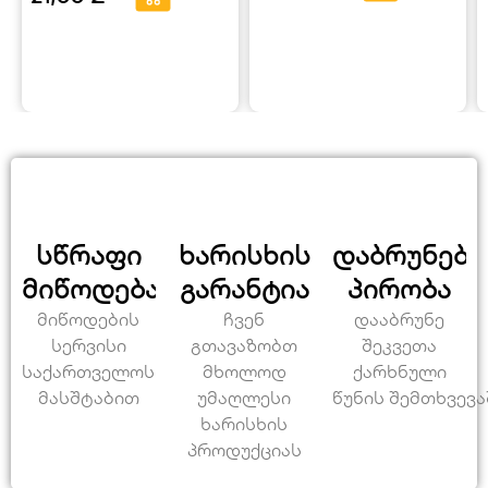
სწრაფი
ხარისხის
დაბრუნები
მიწოდება
გარანტია
პირობა
მიწოდების
ჩვენ
დააბრუნე
სერვისი
გთავაზობთ
შეკვეთა
საქართველოს
მხოლოდ
ქარხნული
მასშტაბით
უმაღლესი
წუნის შემთხვევა
ხარისხის
პროდუქციას