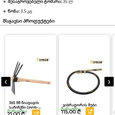
🔹
შესაგროვებელი ტომარა:
35 ლ
🔹
წონა:
3.5 კგ
მსგავსი პროდუქტები
❮
❯
365 მმ ნიადაგის
ვიბრატორის შუბი
საჩიჩქნი (თოხ-
მარაგშია
მარაგშია
115,00
₾
ფიწალი) HOTECHE
21,00
₾