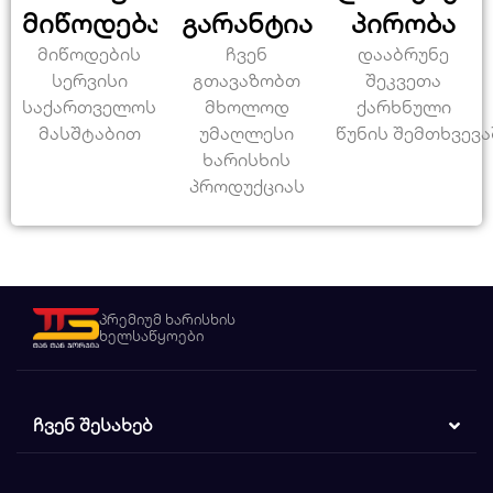
მიწოდება
გარანტია
პირობა
მიწოდების
ჩვენ
დააბრუნე
სერვისი
გთავაზობთ
შეკვეთა
საქართველოს
მხოლოდ
ქარხნული
მასშტაბით
უმაღლესი
წუნის შემთხვევა
ხარისხის
პროდუქციას
პრემიუმ ხარისხის
ხელსაწყოები
ᲩᲕᲔᲜ ᲨᲔᲡᲐᲮᲔᲑ