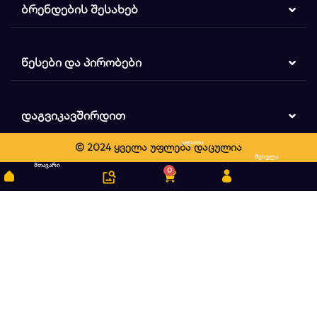
ᲑᲠᲔᲜᲓᲔᲑᲘᲡ ᲨᲔᲡᲐᲮᲔᲑ
ᲬᲔᲡᲔᲑᲘ ᲓᲐ ᲞᲘᲠᲝᲑᲔᲑᲘ
ᲓᲐᲒᲕᲘᲙᲐᲕᲨᲘᲠᲓᲘᲗ
კალათა
© 2024 ყველა უფლება დაცულია
ძიება
შესვლა
მთავარი
0