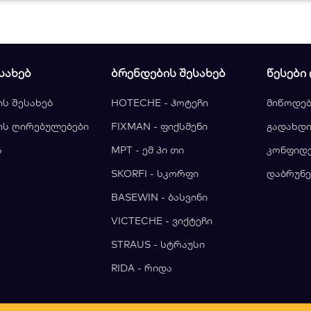
ᲡᲐᲮᲔᲑ
ᲑᲠᲔᲜᲓᲔᲑᲘᲡ ᲨᲔᲡᲐᲮᲔᲑ
ᲬᲔᲡᲔᲑᲘ
ის შესახებ
HOTECHE - ჰოტეჩი
მიწოდებ
ის ღირებულებები
FIXMAN - ფიქსმენი
გადახდი
ა
MPT - ემ პი თი
კონფიდ
ა
SKORFI - სკორფი
დაბრუნე
BASEWIN - ბასვინი
VICTECHE - ვიქტეჩი
STRAUS - სტრაუსი
RIDA - რიდა