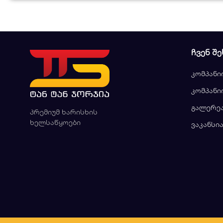
ᲩᲕᲔᲜ ᲨᲔ
კომპანი
კომპანი
გალერე
პრემიუმ ხარისხის
ხელსაწყოები
ვაკანსი