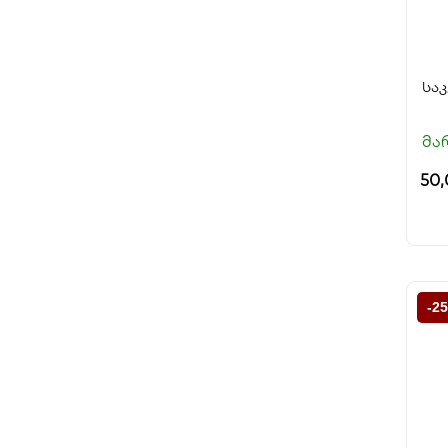
სა
მა
50
-2