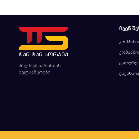
ᲩᲕᲔᲜ ᲨᲔ
კომპანი
კომპანი
გალერე
პრემიუმ ხარისხის
ხელსაწყოები
ვაკანსი