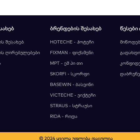
ᲡᲐᲮᲔᲑ
ᲑᲠᲔᲜᲓᲔᲑᲘᲡ ᲨᲔᲡᲐᲮᲔᲑ
ᲬᲔᲡᲔᲑᲘ
ის შესახებ
HOTECHE - ჰოტეჩი
მიწოდებ
ის ღირებულებები
FIXMAN - ფიქსმენი
გადახდი
ა
MPT - ემ პი თი
კონფიდ
ა
SKORFI - სკორფი
დაბრუნე
BASEWIN - ბასვინი
VICTECHE - ვიქტეჩი
STRAUS - სტრაუსი
RIDA - რიდა
© 2024 ყველა უფლება დაცულია