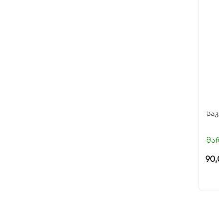
სა
მა
90