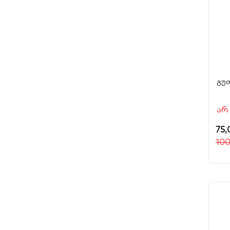
გუ
არ
75
10