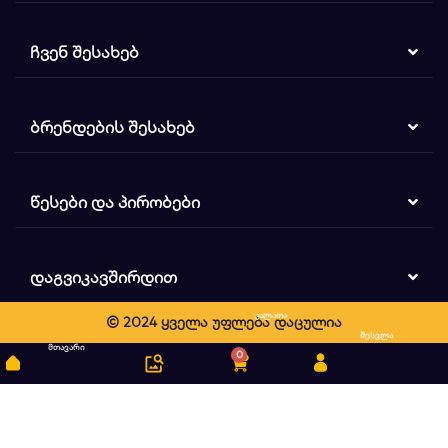
ᲩᲕᲔᲜ ᲨᲔᲡᲐᲮᲔᲑ
ᲑᲠᲔᲜᲓᲔᲑᲘᲡ ᲨᲔᲡᲐᲮᲔᲑ
ᲬᲔᲡᲔᲑᲘ ᲓᲐ ᲞᲘᲠᲝᲑᲔᲑᲘ
ᲓᲐᲒᲕᲘᲙᲐᲕᲨᲘᲠᲓᲘᲗ
კალათა
© 2024 ყველა უფლება დაცულია
ძიება
შესვლა
მთავარი
0