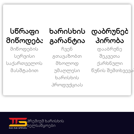
სწრაფი
ხარისხის
დაბრუნები
მიწოდება
გარანტია
პირობა
მიწოდების
ჩვენ
დააბრუნე
სერვისი
გთავაზობთ
შეკვეთა
საქართველოს
მხოლოდ
ქარხნული
მასშტაბით
უმაღლესი
წუნის შემთხვევა
ხარისხის
პროდუქციას
პრემიუმ ხარისხის
ხელსაწყოები