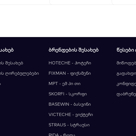
ᲡᲐᲮᲔᲑ
ᲑᲠᲔᲜᲓᲔᲑᲘᲡ ᲨᲔᲡᲐᲮᲔᲑ
ᲬᲔᲡᲔᲑᲘ
ის შესახებ
HOTECHE - ჰოტეჩი
მიწოდებ
ის ღირებულებები
FIXMAN - ფიქსმენი
გადახდი
ა
MPT - ემ პი თი
კონფიდ
ა
SKORFI - სკორფი
დაბრუნე
BASEWIN - ბასვინი
VICTECHE - ვიქტეჩი
STRAUS - სტრაუსი
RIDA - რიდა