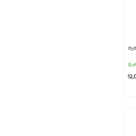
შუ
მა
12,