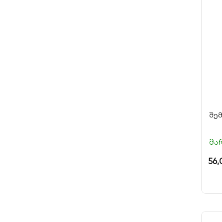
შე
მა
56