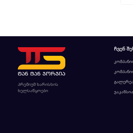
ᲩᲕᲔᲜ ᲨᲔ
კომპანი
კომპანი
გალერე
პრემიუმ ხარისხის
ხელსაწყოები
ვაკანსი