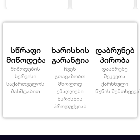
სწრაფი
ხარისხის
დაბრუნები
მიწოდება
გარანტია
პირობა
მიწოდების
ჩვენ
დააბრუნე
სერვისი
გთავაზობთ
შეკვეთა
საქართველოს
მხოლოდ
ქარხნული
მასშტაბით
უმაღლესი
წუნის შემთხვევა
ხარისხის
პროდუქციას