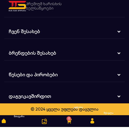
პრემიუმ ხარისხის
ხელსაწყოები
ᲩᲕᲔᲜ ᲨᲔᲡᲐᲮᲔᲑ
ᲑᲠᲔᲜᲓᲔᲑᲘᲡ ᲨᲔᲡᲐᲮᲔᲑ
ᲬᲔᲡᲔᲑᲘ ᲓᲐ ᲞᲘᲠᲝᲑᲔᲑᲘ
ᲓᲐᲒᲕᲘᲙᲐᲕᲨᲘᲠᲓᲘᲗ
კალათა
© 2024 ყველა უფლება დაცულია
ძიება
შესვლა
მთავარი
0