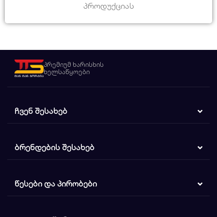
პროდუქციას
პრემიუმ ხარისხის
ხელსაწყოები
ᲩᲕᲔᲜ ᲨᲔᲡᲐᲮᲔᲑ
ᲑᲠᲔᲜᲓᲔᲑᲘᲡ ᲨᲔᲡᲐᲮᲔᲑ
ᲬᲔᲡᲔᲑᲘ ᲓᲐ ᲞᲘᲠᲝᲑᲔᲑᲘ