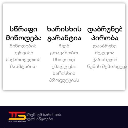
სწრაფი
ხარისხის
დაბრუნები
მიწოდება
გარანტია
პირობა
მიწოდების
ჩვენ
დააბრუნე
სერვისი
გთავაზობთ
შეკვეთა
საქართველოს
მხოლოდ
ქარხნული
მასშტაბით
უმაღლესი
წუნის შემთხვევა
ხარისხის
პროდუქციას
პრემიუმ ხარისხის
ხელსაწყოები