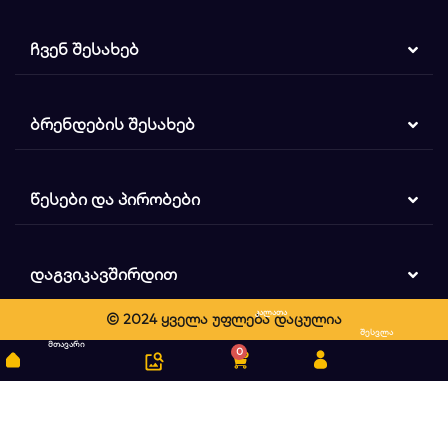
ᲩᲕᲔᲜ ᲨᲔᲡᲐᲮᲔᲑ
ᲑᲠᲔᲜᲓᲔᲑᲘᲡ ᲨᲔᲡᲐᲮᲔᲑ
ᲬᲔᲡᲔᲑᲘ ᲓᲐ ᲞᲘᲠᲝᲑᲔᲑᲘ
ᲓᲐᲒᲕᲘᲙᲐᲕᲨᲘᲠᲓᲘᲗ
კალათა
© 2024 ყველა უფლება დაცულია
ძიება
შესვლა
მთავარი
0