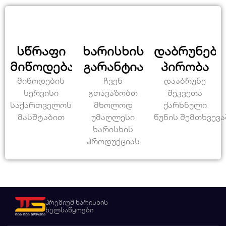
სწრაფი
ხარისხის
დაბრუნები
მიწოდება
გარანტია
პირობა
მიწოდების
ჩვენ
დააბრუნე
სერვისი
გთავაზობთ
შეკვეთა
საქართველოს
მხოლოდ
ქარხნული
მასშტაბით
უმაღლესი
წუნის შემთხვევა
ხარისხის
პროდუქციას
პრემიუმ ხარისხის
ხელსაწყოები