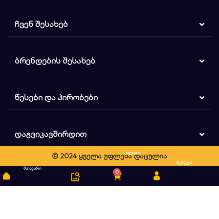
ᲩᲕᲔᲜ ᲨᲔᲡᲐᲮᲔᲑ
ᲑᲠᲔᲜᲓᲔᲑᲘᲡ ᲨᲔᲡᲐᲮᲔᲑ
ᲬᲔᲡᲔᲑᲘ ᲓᲐ ᲞᲘᲠᲝᲑᲔᲑᲘ
ᲓᲐᲒᲕᲘᲙᲐᲕᲨᲘᲠᲓᲘᲗ
კალათა
© 2024 ყველა უფლება დაცულია
ძიება
შესვლა
მთავარი
0