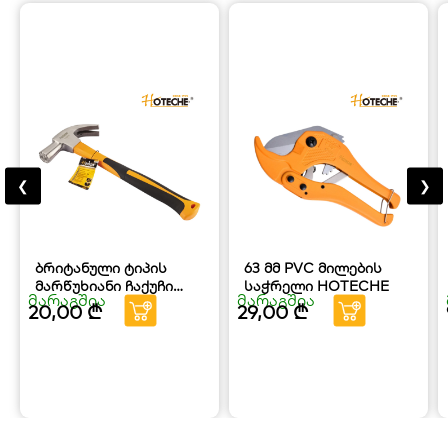
❮
❯
ბრიტანული ტიპის
63 მმ PVC მილების
მარწუხიანი ჩაქუჩი
საჭრელი HOTECHE
მარაგშია
მარაგშია
მინაბოჭკოვანი
20,00
₾
29,00
₾
სახელურით HOTECHE