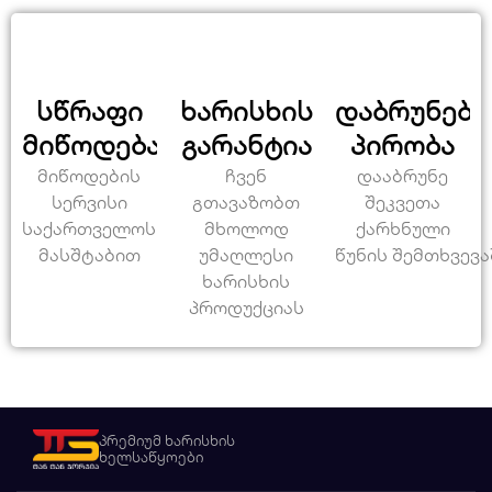
სწრაფი
ხარისხის
დაბრუნები
მიწოდება
გარანტია
პირობა
მიწოდების
ჩვენ
დააბრუნე
სერვისი
გთავაზობთ
შეკვეთა
საქართველოს
მხოლოდ
ქარხნული
მასშტაბით
უმაღლესი
წუნის შემთხვევა
ხარისხის
პროდუქციას
პრემიუმ ხარისხის
ხელსაწყოები