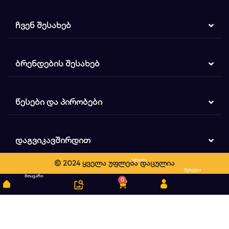
ᲩᲕᲔᲜ ᲨᲔᲡᲐᲮᲔᲑ
ᲑᲠᲔᲜᲓᲔᲑᲘᲡ ᲨᲔᲡᲐᲮᲔᲑ
ᲬᲔᲡᲔᲑᲘ ᲓᲐ ᲞᲘᲠᲝᲑᲔᲑᲘ
ᲓᲐᲒᲕᲘᲙᲐᲕᲨᲘᲠᲓᲘᲗ
კალათა
© 2024 ყველა უფლება დაცულია
ძიება
შესვლა
მთავარი
0