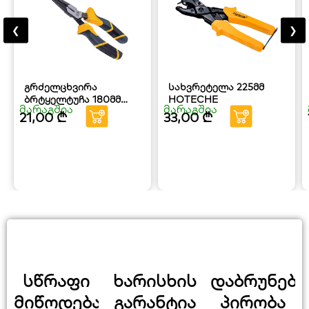
❮
❯
გრძელცხვირა
სახვრეტელა 225მმ
ბრტყელტუჩა 180მმ
HOTECHE
მარაგშია
მარაგშია
HOTECHE
21,00
₾
33,00
₾
სწრაფი
ხარისხის
დაბრუნები
მიწოდება
გარანტია
პირობა