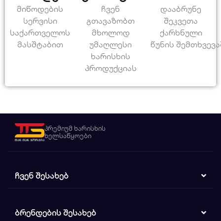
მიწოდების
ჩვენ
დააბრუნე
სერვისი
გთავაზობთ
შეკვეთა
საქართველოს
მხოლოდ
ქარხნული
მასშტაბით
უმაღლესი
წუნის შემთხვევა
ხარისხის
პროდუქციას
პრემიუმ ხარისხის
ხელსაწყოები
ᲩᲕᲔᲜ ᲨᲔᲡᲐᲮᲔᲑ
ᲑᲠᲔᲜᲓᲔᲑᲘᲡ ᲨᲔᲡᲐᲮᲔᲑ