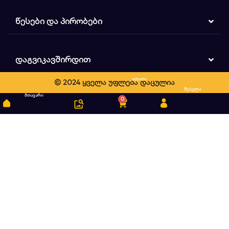
ᲬᲔᲡᲔᲑᲘ ᲓᲐ ᲞᲘᲠᲝᲑᲔᲑᲘ
ᲓᲐᲒᲕᲘᲙᲐᲕᲨᲘᲠᲓᲘᲗ
კალათა
© 2024 ყველა უფლება დაცულია
ძიება
შესვლა
მთავარი
0