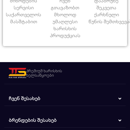
მიწოდების
ჩვენ
დააბრუნე
სერვისი
გთავაზობთ
შეკვეთა
საქართველოს
მხოლოდ
ქარხნული
მასშტაბით
უმაღლესი
წუნის შემთხვევა
ხარისხის
პროდუქციას
პრემიუმ ხარისხის
ხელსაწყოები
ᲩᲕᲔᲜ ᲨᲔᲡᲐᲮᲔᲑ
ᲑᲠᲔᲜᲓᲔᲑᲘᲡ ᲨᲔᲡᲐᲮᲔᲑ