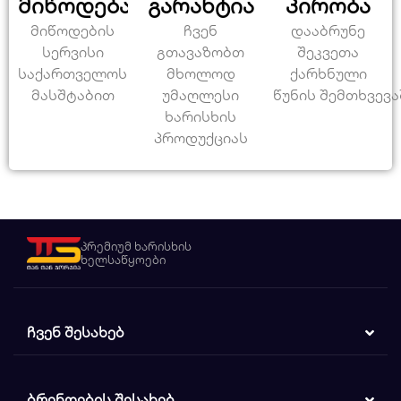
მიწოდება
გარანტია
პირობა
მიწოდების
ჩვენ
დააბრუნე
სერვისი
გთავაზობთ
შეკვეთა
საქართველოს
მხოლოდ
ქარხნული
მასშტაბით
უმაღლესი
წუნის შემთხვევა
ხარისხის
პროდუქციას
პრემიუმ ხარისხის
ხელსაწყოები
ᲩᲕᲔᲜ ᲨᲔᲡᲐᲮᲔᲑ
ᲑᲠᲔᲜᲓᲔᲑᲘᲡ ᲨᲔᲡᲐᲮᲔᲑ