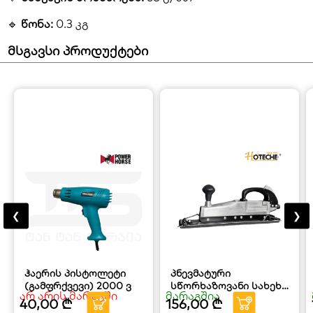
🔹
წონა:
0.3 კგ
მსგავსი პროდუქტები
❮
❯
ჰაერის პისტოლეტი
პნევმატური
(გამფრქვევი) 2000 ვ
სწორხაზოვანი სახეხი
არ არის მარაგში
მარაგშია
HOTECHE
40,00
₾
156,00
₾