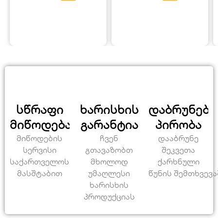
სწრაფი
ხარისხის
დაბრუნები
მიწოდება
გარანტია
პირობა
მიწოდების
ჩვენ
დააბრუნე
სერვისი
გთავაზობთ
შეკვეთა
საქართველოს
მხოლოდ
ქარხნული
მასშტაბით
უმაღლესი
წუნის შემთხვევა
ხარისხის
პროდუქციას