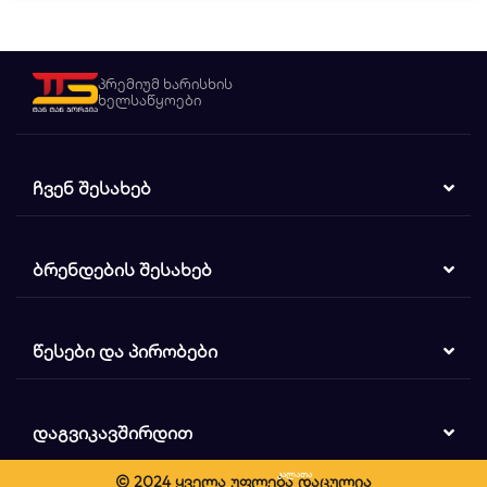
პრემიუმ ხარისხის
ხელსაწყოები
ᲩᲕᲔᲜ ᲨᲔᲡᲐᲮᲔᲑ
ᲑᲠᲔᲜᲓᲔᲑᲘᲡ ᲨᲔᲡᲐᲮᲔᲑ
ᲬᲔᲡᲔᲑᲘ ᲓᲐ ᲞᲘᲠᲝᲑᲔᲑᲘ
ᲓᲐᲒᲕᲘᲙᲐᲕᲨᲘᲠᲓᲘᲗ
კალათა
© 2024 ყველა უფლება დაცულია
ძიება