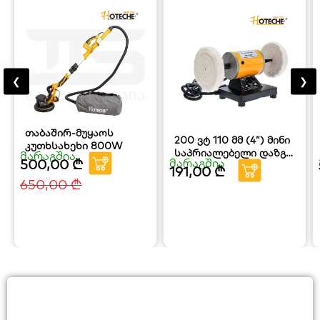
❮
❯
თაბაშირ-მუყაოს
200 ვტ 110 მმ (4”) მინი
კუთხსახეხი 800W
საპრიალებელი დაზგა
მარაგშია
500,00
₾
მარაგშია
HOTECHE
191,00
₾
650,00
₾