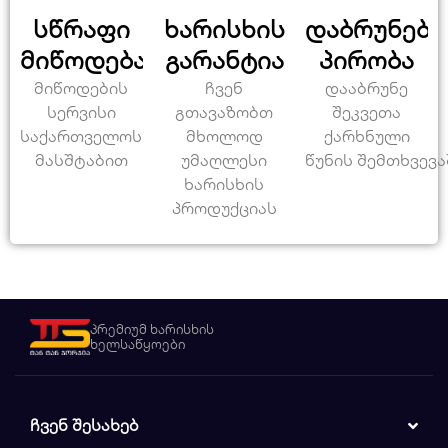
სწრაფი
ხარისხის
დაბრუნები
მიწოდება
გარანტია
პირობა
მიწოდების
ჩვენ
დააბრუნე
სერვისი
გთავაზობთ
შეკვეთა
საქართველოს
მხოლოდ
ქარხნული
მასშტაბით
უმაღლესი
წუნის შემთხვევა
ხარისხის
პროდუქციას
პრემიუმ ხარისხის
ხელსაწყოები
ᲩᲕᲔᲜ ᲨᲔᲡᲐᲮᲔᲑ