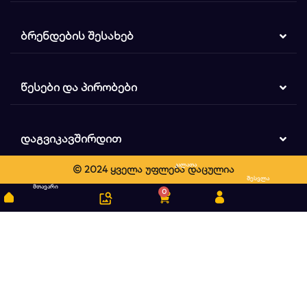
ᲑᲠᲔᲜᲓᲔᲑᲘᲡ ᲨᲔᲡᲐᲮᲔᲑ
ᲬᲔᲡᲔᲑᲘ ᲓᲐ ᲞᲘᲠᲝᲑᲔᲑᲘ
ᲓᲐᲒᲕᲘᲙᲐᲕᲨᲘᲠᲓᲘᲗ
კალათა
© 2024 ყველა უფლება დაცულია
ძიება
შესვლა
მთავარი
0