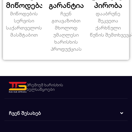
მიწოდება
გარანტია
პირობა
მიწოდების
ჩვენ
დააბრუნე
სერვისი
გთავაზობთ
შეკვეთა
საქართველოს
მხოლოდ
ქარხნული
მასშტაბით
უმაღლესი
წუნის შემთხვევა
ხარისხის
პროდუქციას
პრემიუმ ხარისხის
ხელსაწყოები
ᲩᲕᲔᲜ ᲨᲔᲡᲐᲮᲔᲑ