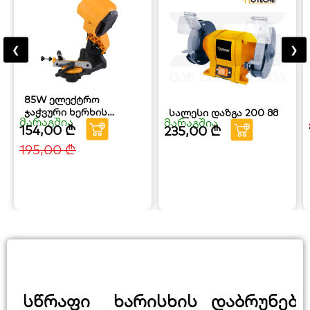
❮
❯
85W ელექტრო
ჯაჭვური ხერხის
სალესი დაზგა 200 მმ
მარაგშია
მარაგშია
სალესი HOTECHE
154,00
₾
235,00
₾
195,00
₾
სწრაფი
ხარისხის
დაბრუნები