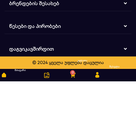
ᲑᲠᲔᲜᲓᲔᲑᲘᲡ ᲨᲔᲡᲐᲮᲔᲑ
ᲬᲔᲡᲔᲑᲘ ᲓᲐ ᲞᲘᲠᲝᲑᲔᲑᲘ
ᲓᲐᲒᲕᲘᲙᲐᲕᲨᲘᲠᲓᲘᲗ
კალათა
© 2024 ყველა უფლება დაცულია
ძიება
შესვლა
მთავარი
0