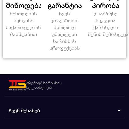
მიწოდება
გარანტია
პირობა
მიწოდების
ჩვენ
დააბრუნე
სერვისი
გთავაზობთ
შეკვეთა
საქართველოს
მხოლოდ
ქარხნული
მასშტაბით
უმაღლესი
წუნის შემთხვევა
ხარისხის
პროდუქციას
პრემიუმ ხარისხის
ხელსაწყოები
ᲩᲕᲔᲜ ᲨᲔᲡᲐᲮᲔᲑ