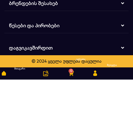
ᲑᲠᲔᲜᲓᲔᲑᲘᲡ ᲨᲔᲡᲐᲮᲔᲑ
ᲬᲔᲡᲔᲑᲘ ᲓᲐ ᲞᲘᲠᲝᲑᲔᲑᲘ
ᲓᲐᲒᲕᲘᲙᲐᲕᲨᲘᲠᲓᲘᲗ
კალათა
© 2024 ყველა უფლება დაცულია
ძიება
შესვლა
მთავარი
0