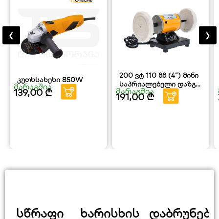
❮
❯
200 ვტ 110 მმ (4”) მინი
კუთხსახეხი 850W
საპრიალებელი დაზგა
მარაგშია
მარაგშია
139,00
₾
HOTECHE
191,00
₾
სწრაფი
ხარისხის
დაბრუნები