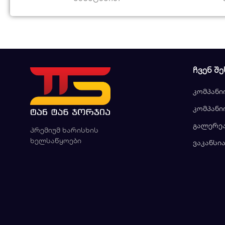
ᲩᲕᲔᲜ ᲨᲔ
კომპანი
კომპანი
გალერე
პრემიუმ ხარისხის
ხელსაწყოები
ვაკანსი