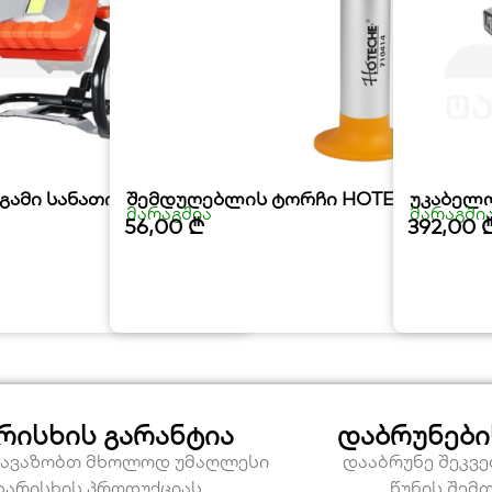
გამი სანათი FIXMAN
შემდუღებლის ტორჩი HOTECHE
უკაბელო
მარაგშია
მარაგში
56,00
₾
392,00
რისხის გარანტია
დაბრუნები
თავაზობთ მხოლოდ უმაღლესი
დააბრუნე შეკვ
ხარისხის პროდუქციას
წუნის შემ