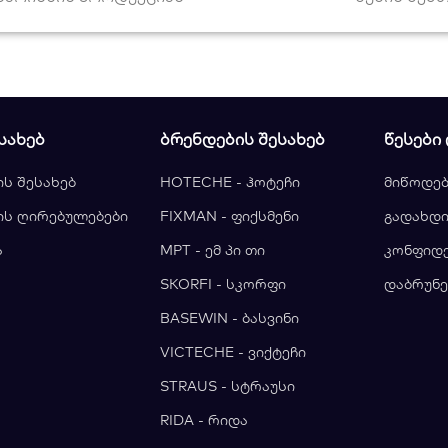
ᲡᲐᲮᲔᲑ
ᲑᲠᲔᲜᲓᲔᲑᲘᲡ ᲨᲔᲡᲐᲮᲔᲑ
ᲬᲔᲡᲔᲑᲘ
ის შესახებ
HOTECHE - ჰოტეჩი
მიწოდებ
ის ღირებულებები
FIXMAN - ფიქსმენი
გადახდი
ა
MPT - ემ პი თი
კონფიდ
ა
SKORFI - სკორფი
დაბრუნე
BASEWIN - ბასვინი
VICTECHE - ვიქტეჩი
STRAUS - სტრაუსი
RIDA - რიდა