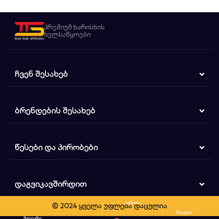
პრემიუმ ხარისხის
ხელსაწყოები
ᲩᲕᲔᲜ ᲨᲔᲡᲐᲮᲔᲑ
ᲑᲠᲔᲜᲓᲔᲑᲘᲡ ᲨᲔᲡᲐᲮᲔᲑ
ᲬᲔᲡᲔᲑᲘ ᲓᲐ ᲞᲘᲠᲝᲑᲔᲑᲘ
ᲓᲐᲒᲕᲘᲙᲐᲕᲨᲘᲠᲓᲘᲗ
კალათა
© 2024 ყველა უფლება დაცულია
ძიება
შესვლა
მთავარი