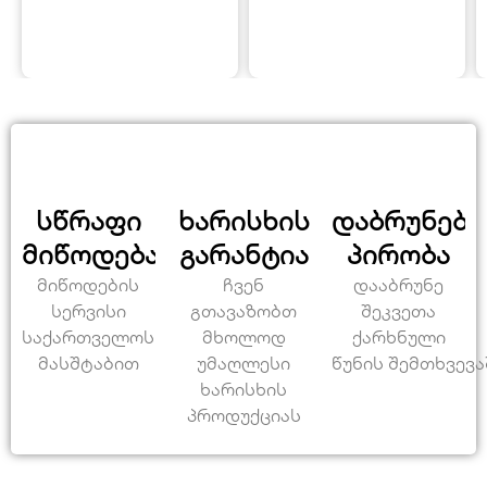
სწრაფი
ხარისხის
დაბრუნები
მიწოდება
გარანტია
პირობა
მიწოდების
ჩვენ
დააბრუნე
სერვისი
გთავაზობთ
შეკვეთა
საქართველოს
მხოლოდ
ქარხნული
მასშტაბით
უმაღლესი
წუნის შემთხვევა
ხარისხის
პროდუქციას