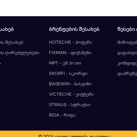
ᲡᲐᲮᲔᲑ
ᲑᲠᲔᲜᲓᲔᲑᲘᲡ ᲨᲔᲡᲐᲮᲔᲑ
ᲬᲔᲡᲔᲑᲘ
ის შესახებ
HOTECHE - ჰოტეჩი
მიწოდებ
ის ღირებულებები
FIXMAN - ფიქსმენი
გადახდი
ა
MPT - ემ პი თი
კონფიდ
ა
SKORFI - სკორფი
დაბრუნე
BASEWIN - ბასვინი
VICTECHE - ვიქტეჩი
STRAUS - სტრაუსი
RIDA - რიდა
© 2024 ყველა უფლება დაცულია