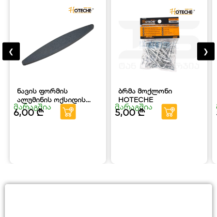
❮
❯
ნავის ფორმის
ბრმა მოქლონი
ალუმინის ოქსიდის
HOTECHE
მარაგშია
მარაგშია
სალესი ქვა HOTECHE
6,00
₾
5,00
₾