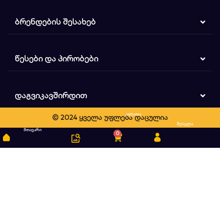
ᲑᲠᲔᲜᲓᲔᲑᲘᲡ ᲨᲔᲡᲐᲮᲔᲑ
ᲬᲔᲡᲔᲑᲘ ᲓᲐ ᲞᲘᲠᲝᲑᲔᲑᲘ
ᲓᲐᲒᲕᲘᲙᲐᲕᲨᲘᲠᲓᲘᲗ
კალათა
© 2024 ყველა უფლება დაცულია
ძიება
შესვლა
მთავარი
0