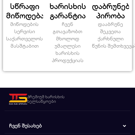
სწრაფი
ხარისხის
დაბრუნები
მიწოდება
გარანტია
პირობა
მიწოდების
ჩვენ
დააბრუნე
სერვისი
გთავაზობთ
შეკვეთა
საქართველოს
მხოლოდ
ქარხნული
მასშტაბით
უმაღლესი
წუნის შემთხვევა
ხარისხის
პროდუქციას
პრემიუმ ხარისხის
ხელსაწყოები
ᲩᲕᲔᲜ ᲨᲔᲡᲐᲮᲔᲑ