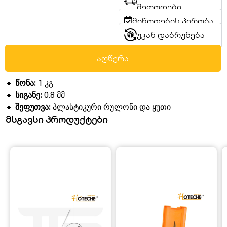
მეთოდები
მიწოდების პირობა
უკან დაბრუნება
აღწერა
🔹
წონა:
1 კგ
🔹
სიგანე:
0.8 მმ
🔹
შეფუთვა:
პლასტიკური რულონი და ყუთი
მსგავსი პროდუქტები