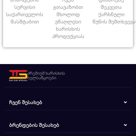
სერვისი
გთავაზობთ
შეკვეთა
საქართველოს
მხოლოდ
ქარხნული
მასშტაბით
უმაღლესი
წუნის შემთხვევა
ხარისხის
პროდუქციას
პრემიუმ ხარისხის
ხელსაწყოები
ᲩᲕᲔᲜ ᲨᲔᲡᲐᲮᲔᲑ
ᲑᲠᲔᲜᲓᲔᲑᲘᲡ ᲨᲔᲡᲐᲮᲔᲑ