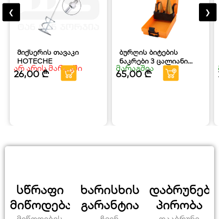
❮
❯
მიქსერის თავაკი
ბურღის ბიტების
HOTECHE
ნაკრები 3 ცალიანი
არ არის მარაგში
მარაგშია
HOTECHE
26,00
₾
65,00
₾
სწრაფი
ხარისხის
დაბრუნები
მიწოდება
გარანტია
პირობა
მიწოდების
ჩვენ
დააბრუნე