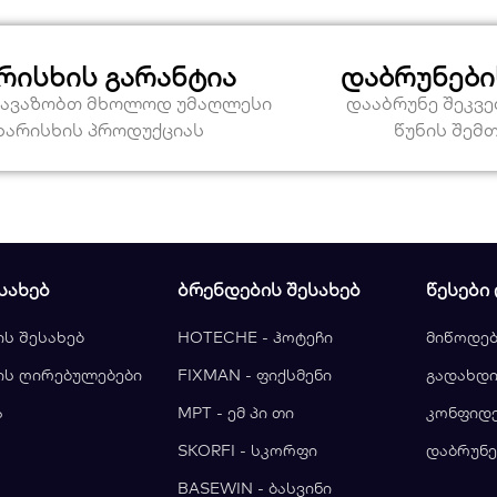
რისხის გარანტია
დაბრუნები
თავაზობთ მხოლოდ უმაღლესი
დააბრუნე შეკვ
ხარისხის პროდუქციას
წუნის შემ
ᲡᲐᲮᲔᲑ
ᲑᲠᲔᲜᲓᲔᲑᲘᲡ ᲨᲔᲡᲐᲮᲔᲑ
ᲬᲔᲡᲔᲑᲘ
ის შესახებ
HOTECHE - ჰოტეჩი
მიწოდებ
ის ღირებულებები
FIXMAN - ფიქსმენი
გადახდი
ა
MPT - ემ პი თი
კონფიდ
ა
SKORFI - სკორფი
დაბრუნე
BASEWIN - ბასვინი