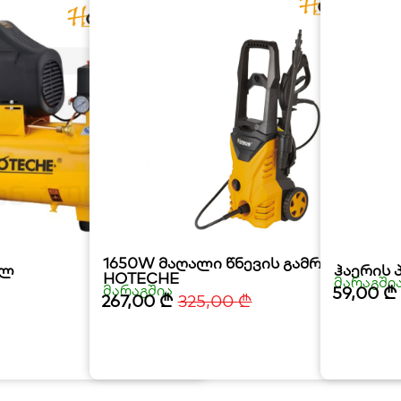
1650W მაღალი წნევის გამრეცხი
0ლ
ჰაერის 
HOTECHE
მარაგში
მარაგშია
59,00
₾
267,00
₾
325,00
₾