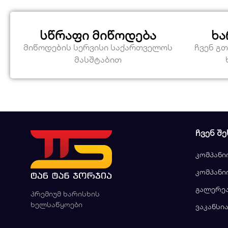
სწრაფი მიწოდება
ხა
მიწოდების სერვისი საქართველოს
ჩვენ გ
მასშტაბით
ᲩᲕᲔᲜ ᲨᲔ
კომპანი
კომპანი
გალერე
პრემიუმ ხარისხის
ხელსაწყოები
ვაკანსი