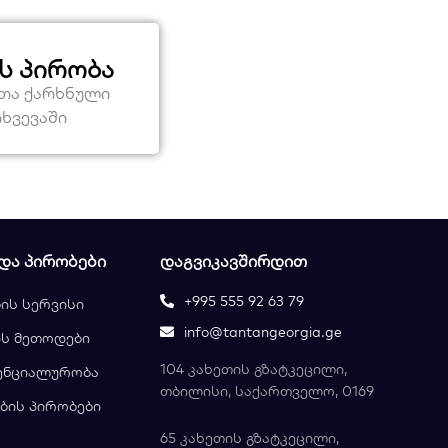
ს პირობა
ეთა ქარხნული
თხვევაში
 ᲓᲐ ᲞᲘᲠᲝᲑᲔᲑᲘ
ᲓᲐᲒᲕᲘᲙᲐᲕᲨᲘᲠᲓᲘᲗ
+995 555 92 63 79
ის სერვისი
info@tantangeorgia.ge
ს მეთოდები
104 კახეთის გზატკეცილი,
ენციალურობა
თბილისი, საქართველო, 0169
ბის პირობები
65 კახეთის გზატკეცილი,