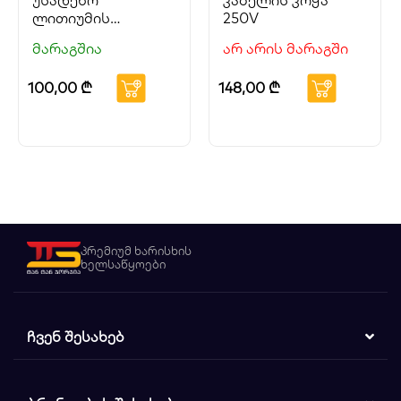
უსადენო
კაბელის კოჭა
ლითიუმის
250V
სახრახნისის
მარაგშია
არ არის მარაგში
ნაკრები
100,00
₾
148,00
₾
პრემიუმ ხარისხის
ხელსაწყოები
ᲩᲕᲔᲜ ᲨᲔᲡᲐᲮᲔᲑ