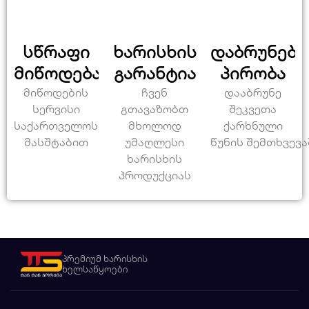
სწრაფი
ხარისხის
დაბრუნები
მიწოდება
გარანტია
პირობა
მიწოდების
ჩვენ
დააბრუნე
სერვისი
გთავაზობთ
შეკვეთა
საქართველოს
მხოლოდ
ქარხნული
მასშტაბით
უმაღლესი
წუნის შემთხვევა
ხარისხის
პროდუქციას
პრემიუმ ხარისხის
ხელსაწყოები