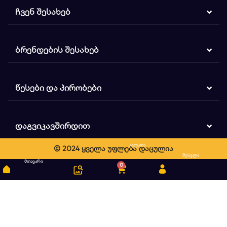
ᲩᲕᲔᲜ ᲨᲔᲡᲐᲮᲔᲑ
ᲑᲠᲔᲜᲓᲔᲑᲘᲡ ᲨᲔᲡᲐᲮᲔᲑ
ᲬᲔᲡᲔᲑᲘ ᲓᲐ ᲞᲘᲠᲝᲑᲔᲑᲘ
ᲓᲐᲒᲕᲘᲙᲐᲕᲨᲘᲠᲓᲘᲗ
კალათა
© 2024 ყველა უფლება დაცულია
ძიება
შესვლა
მთავარი
0