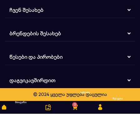
ᲩᲕᲔᲜ ᲨᲔᲡᲐᲮᲔᲑ
ᲑᲠᲔᲜᲓᲔᲑᲘᲡ ᲨᲔᲡᲐᲮᲔᲑ
ᲬᲔᲡᲔᲑᲘ ᲓᲐ ᲞᲘᲠᲝᲑᲔᲑᲘ
ᲓᲐᲒᲕᲘᲙᲐᲕᲨᲘᲠᲓᲘᲗ
კალათა
© 2024 ყველა უფლება დაცულია
ძიება
შესვლა
მთავარი
0