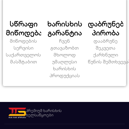
სწრაფი
ხარისხის
დაბრუნები
მიწოდება
გარანტია
პირობა
მიწოდების
ჩვენ
დააბრუნე
სერვისი
გთავაზობთ
შეკვეთა
საქართველოს
მხოლოდ
ქარხნული
მასშტაბით
უმაღლესი
წუნის შემთხვევა
ხარისხის
პროდუქციას
პრემიუმ ხარისხის
ხელსაწყოები