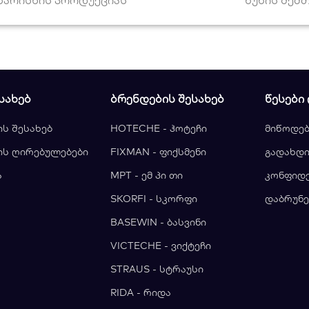
ᲡᲐᲮᲔᲑ
ᲑᲠᲔᲜᲓᲔᲑᲘᲡ ᲨᲔᲡᲐᲮᲔᲑ
ᲬᲔᲡᲔᲑᲘ
ის შესახებ
HOTECHE - ჰოტეჩი
მიწოდებ
ის ღირებულებები
FIXMAN - ფიქსმენი
გადახდი
ა
MPT - ემ პი თი
კონფიდ
ა
SKORFI - სკორფი
დაბრუნე
BASEWIN - ბასვინი
VICTECHE - ვიქტეჩი
STRAUS - სტრაუსი
RIDA - რიდა