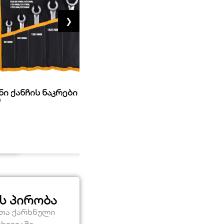
❯
ნი ქანჩის ნაკრები HOTECHE
რეგულირებადი ქანჩი
ა
მარაგშია
88,00
₾
ს პირობა
ეთა ქარხნული
თხვევაში