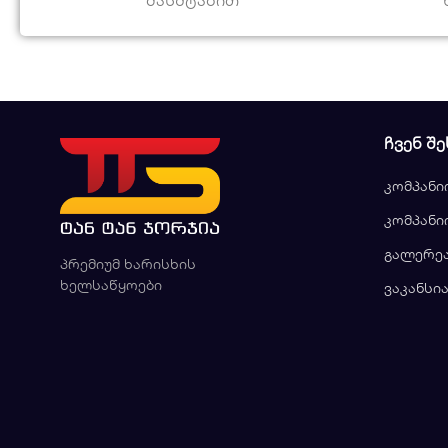
ᲩᲕᲔᲜ ᲨᲔ
კომპანი
კომპანი
გალერე
პრემიუმ ხარისხის
ხელსაწყოები
ვაკანსი